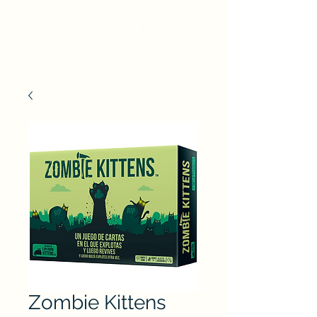
Zombie Kittens