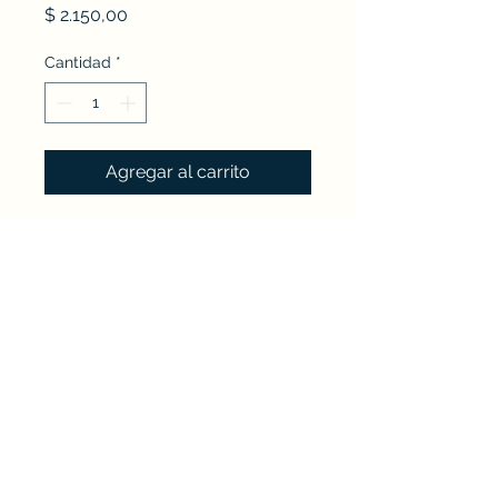
Precio
$ 2.150,00
Cantidad
*
Agregar al carrito
Nudo Escudo - Jackson 1246 esq. Charrúa -
Cordón Soho - Montevideo,Uruguay
nudoescudo@gmail.com
©2023 por Nudo Escudo.