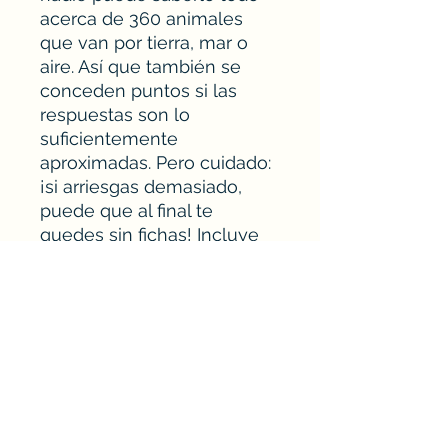
acerca de 360 animales
que van por tierra, mar o
aire. Así que también se
conceden puntos si las
respuestas son lo
suficientemente
aproximadas. Pero cuidado:
¡si arriesgas demasiado,
puede que al final te
quedes sin fichas! Incluye
un libro de 72 páginas con
curiosidades de los
animales. Premios y
Nominaciones 2012
Hungarian Board Game
Award Special Prize Winner
2011 Lys Grand Public
Finalist 2011 Gra Roku Game