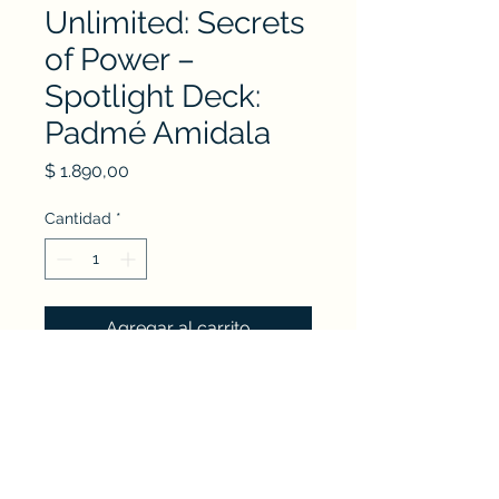
Unlimited: Secrets
of Power –
Spotlight Deck:
Padmé Amidala
Precio
$ 1.890,00
Cantidad
*
Agregar al carrito
Nudo Escudo - Jackson 1246 esq. Charrúa -
Cordón Soho - Montevideo,Uruguay