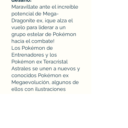
Maravíllate ante el increíble
potencial de Mega-
Dragonite ex, ¡que alza el
vuelo para liderar a un
grupo estelar de Pokémon
hacia el combate!
Los Pokémon de
Entrenadores y los
Pokémon ex Teracristal
Astrales se unen a nuevos y
conocidos Pokémon ex
Megaevolución, algunos de
ellos con ilustraciones
especiales que muestran
sus ataques más audaces y
devastadores. ¡Celebra a las
estrellas de Escarlata y
Púrpura y a los albores de