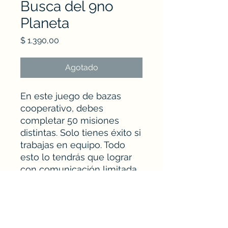
Busca del 9no
Planeta
Precio
$ 1.390,00
Agotado
En este juego de bazas
cooperativo, debes
completar 50 misiones
distintas. Solo tienes éxito si
trabajas en equipo. Todo
esto lo tendrás que lograr
con comunicación limitada
y cada vez mas dificultad.
Nudo Escudo - Jackson 1246 esq. Charrúa -