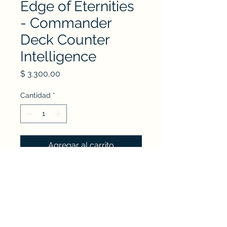
Edge of Eternities
- Commander
Deck Counter
Intelligence
Precio
$ 3.300,00
Cantidad
*
Agregar al carrito
Nudo Escudo - Jackson 1246 esq. Charrúa -
Cordón Soho - Montevideo,Uruguay